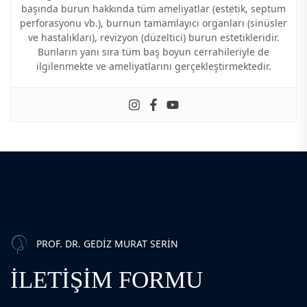
başında burun hakkında tüm ameliyatlar (estetik, septum
perforasyonu vb.), burnun tamamlayıcı organları (sinüsler
ve hastalıkları), revizyon (düzeltici) burun estetikleridir.
Bunların yanı sıra tüm baş boyun cerrahileriyle de
ilgilenmekte ve ameliyatlarını gerçekleştirmektedir.
PROF. DR. GEDIZ MURAT SERIN
İLETIŞIM FORMU