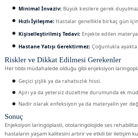
Minimal İnvaziv:
Büyük kesilere gerek duyulma
Hızlı İyileşme:
Hastalar genellikle birkaç gün içi
Kişiselleştirilmiş Tedavi:
Enjekte edilen materyal 
Hastane Yatışı Gerektirmez:
Çoğunlukla ayakta t
Riskler ve Dikkat Edilmesi Gerekenler
Her tıbbi müdahalede olduğu gibi enjeksiyon laringopla
Geçici şişlik ya da rahatsızlık hissi.
Aşırı ya da yetersiz düzeltme durumunda ek müda
Nadir olarak enfeksiyon ya da materyalin yer değ
Sonuç
Enjeksiyon laringoplasti, otolaringolojide ses rehabili
hastaların yaşam kalitesini artırır ve etkili bir iletiş