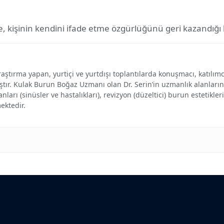
öte, kişinin kendini ifade etme özgürlüğünü geri kazandığ
ştırma yapan, yurtiçi ve yurtdışı toplantılarda konuşmacı, katılımcı
ştır. Kulak Burun Boğaz Uzmanı olan Dr. Serin’in uzmanlık alanları
arı (sinüsler ve hastalıkları), revizyon (düzeltici) burun estetikler
ektedir.