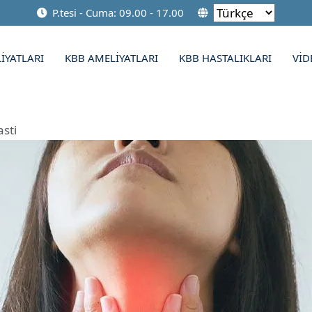
P.tesi - Cuma: 09.00 - 17.00
IYATLARI
KBB AMELIYATLARI
KBB HASTALIKLARI
VID
sti