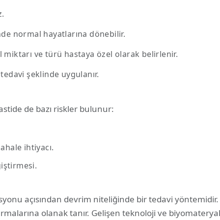
z.
nde normal hayatlarına dönebilir.
miktarı ve türü hastaya özel olarak belirlenir.
edavi şeklinde uygulanır.
stide de bazı riskler bulunur:
hale ihtiyacı.
iştirmesi.
tasyonu açısından devrim niteliğinde bir tedavi yöntemidir
im kurmalarına olanak tanır. Gelişen teknoloji ve biyomater