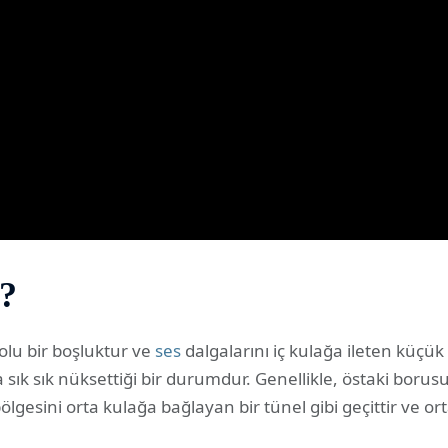
r?
dolu bir boşluktur ve
ses
dalgalarını iç kulağa ileten küçük
sık sık nüksettiği bir durumdur. Genellikle, östaki borus
lgesini orta kulağa bağlayan bir tünel gibi geçittir ve o