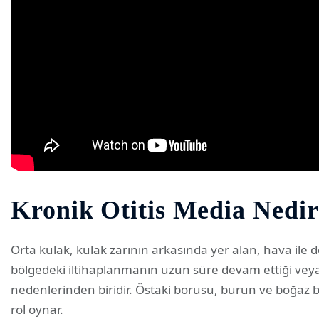
Kronik Otitis Media Nedi
Orta kulak, kulak zarının arkasında yer alan, hava ile 
bölgedeki iltihaplanmanın uzun süre devam ettiği veya 
nedenlerinden biridir. Östaki borusu, burun ve boğaz bö
rol oynar.