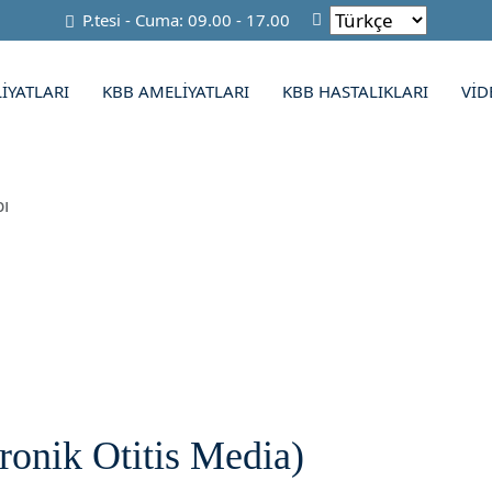
P.tesi - Cuma: 09.00 - 17.00
IYATLARI
KBB AMELIYATLARI
KBB HASTALIKLARI
VID
bı
ronik Otitis Media)