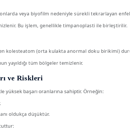
nlarda veya biyofilm nedeniyle sürekli tekrarlayan enfe
enir. Bu işlem, genellikle timpanoplasti ile birleştirilir.
en kolesteatom (orta kulakta anormal doku birikimi) duru
un yayıldığı tüm bölgeler temizlenir.
ı ve Riskleri
ikle yüksek başarı oranlarına sahiptir. Örneğin:
.
anı oldukça düşüktür.
cuttur: