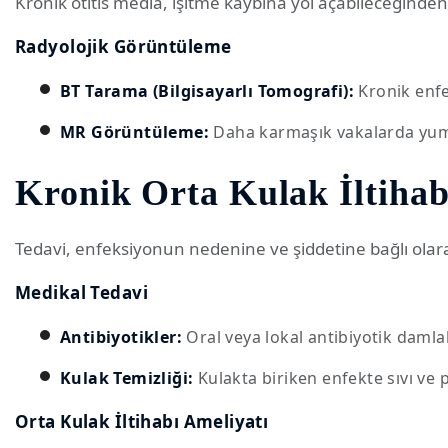
Kronik otitis media, işitme kaybına yol açabileceğinden, i
Radyolojik Görüntüleme
BT Tarama (Bilgisayarlı Tomografi):
Kronik enfe
MR Görüntüleme:
Daha karmaşık vakalarda yumuş
Kronik Orta Kulak İltihabı
Tedavi, enfeksiyonun nedenine ve şiddetine bağlı olarak 
Medikal Tedavi
Antibiyotikler:
Oral veya lokal antibiyotik damlala
Kulak Temizliği:
Kulakta biriken enfekte sıvı ve p
Orta Kulak İltihabı Ameliyatı