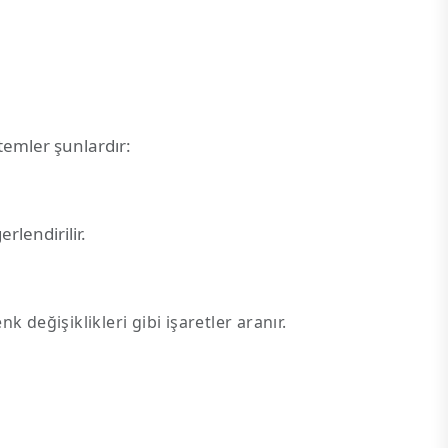
ntemler şunlardır:
rlendirilir.
k değişiklikleri gibi işaretler aranır.