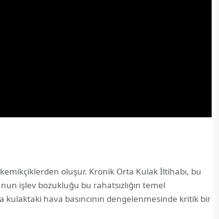
 kemikçiklerden oluşur. Kronik Orta Kulak İltihabı, bu
unun işlev bozukluğu bu rahatsızlığın temel
rta kulaktaki hava basıncının dengelenmesinde kritik bir