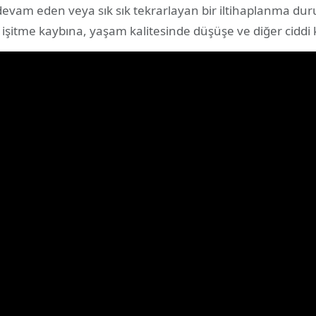
devam eden veya sık sık tekrarlayan bir iltihaplanma dur
işitme kaybına, yaşam kalitesinde düşüşe ve diğer ciddi k