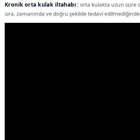
Kronik orta kulak iltahabı
; orta kulakta uzun süre 
sıra, zamanında ve doğru şekilde tedavi edilmediğinde 