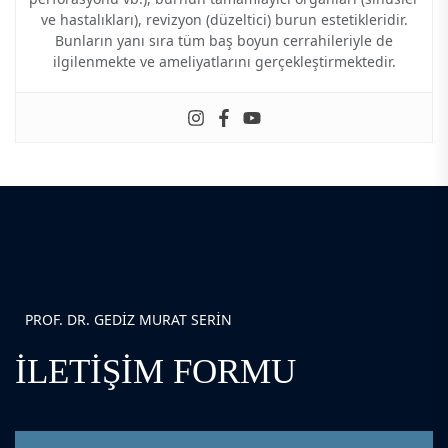
ve hastalıkları), revizyon (düzeltici) burun estetikleridir.
Bunların yanı sıra tüm baş boyun cerrahileriyle de
ilgilenmekte ve ameliyatlarını gerçekleştirmektedir.
PROF. DR. GEDIZ MURAT SERIN
İLETIŞIM FORMU