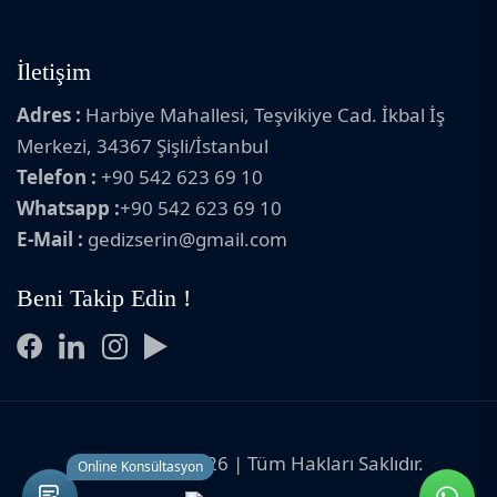
İletişim
Adres :
Harbiye Mahallesi, Teşvikiye Cad. İkbal İş
Merkezi, 34367 Şişli/İstanbul
Telefon :
+90 542 623 69 10
Whatsapp :
+90 542 623 69 10
E-Mail :
gedizserin@gmail.com
Beni Takip Edin !
Copyright © 2026 | Tüm Hakları Saklıdır.
Online Konsültasyon