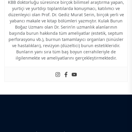
KBB doktorluğu süresince birçok bilimsel araştırma yapan,
yurtiçi ve yurtdışı toplantılarda konuşmacı, katılımcı ve
düzenleyici olan Prof. Dr. Gediz Murat Serin, birçok yerli ve
yabancı makale ve kitap bölümleri yazmıştır. Kulak Burun
Boğaz Uzmanı olan Dr. Serin’in uzmanlık alanlarının
başında burun hakkında tüm ameliyatlar (estetik, septum
perforasyonu vb.), burnun tamamlayıcı organları (sinüsler
ve hastalıkları), revizyon (düzeltici) burun estetikleridir.
Bunların yanı sıra tüm baş boyun cerrahileriyle de
ilgilenmekte ve ameliyatlarını gerçekleştirmektedir.