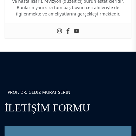
ve hastalıkları), revizyon (düzeltici) burun estetikleridir.
Bunların yanı sıra tüm baş boyun cerrahileriyle de
ilgilenmekte ve ameliyatlarını gerçekleştirmektedir.
PROF. DR. GEDIZ MURAT SERIN
İLETIŞIM FORMU