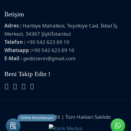
İletişim
Adres :
Harbiye Mahallesi, Teşvikiye Cad. İkbal İş
Merkezi, 34367 Şişli/İstanbul
Telefon :
+90 542 623 69 10
Whatsapp :
+90 542 623 69 10
E-Mail :
gedizserin@gmail.com
Beni Takip Edin !
Copyright © 2026 | Tüm Hakları Saklıdır.
Online Konsültasyon