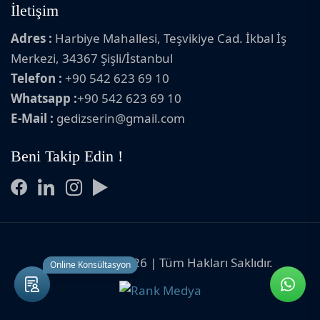
İletişim
Adres :
Harbiye Mahallesi, Teşvikiye Cad. İkbal İş
Merkezi, 34367 Şişli/İstanbul
Telefon :
+90 542 623 69 10
Whatsapp :
+90 542 623 69 10
E-Mail :
gedizserin@gmail.com
Beni Takip Edin !
Copyright © 2026 | Tüm Hakları Saklıdır.
Online Konsültasyon